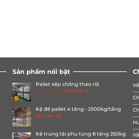
Sản phẩm nổi bật
C
Pallet xếp chồng tháo rời
Về
Giá
Giá
4.000.000
₫
3.100.000
₫
gốc
hiện
Ch
là:
tại
Kệ để pallet 4 tầng - 2500kg/tầng
Ch
4.000.000 ₫.
là:
Giá: Liên hệ
3.100.000 ₫.
Hư
Kệ trung tải phụ tùng 8 tầng 250kg
Vậ