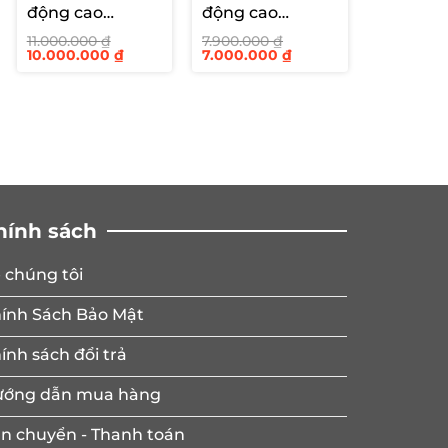
động cao
động cao
2500mm
2000mm
11.000.000
₫
7.900.000
₫
Giá
Giá
Giá
Giá
10.000.000
₫
7.000.000
₫
gốc
hiện
gốc
hiện
là:
tại
là:
tại
11.000.000 ₫.
là:
7.900.000 ₫.
là:
10.000.000 ₫.
7.000.000 ₫.
hính sách
 chúng tôi
ính Sách Bảo Mật
ính sách đổi trả
ớng dẫn mua hàng
n chuyển - Thanh toán