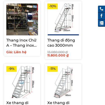
-10%
Thang Inox Chữ
Thang di động
A – Thang inox
cao 3000mm
hàn cố định cho
Giá: Liên hệ
13.080.000
₫
Giá
Giá
11.800.000
₫
siêu thị
gốc
hiện
là:
tại
13.080.000 ₫.
là:
11.800.000 ₫.
-9%
-11%
Xe thang di
Xe thang di