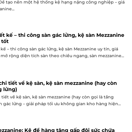
Để tạo nên một hệ thống kệ hạng nặng công nghiệp – giá
nine...
iết kế – thi công sàn gác lửng, kệ sàn Mezzanine
 tốt
 kế – thi công sàn gác lửng, kệ sàn Mezzanine uy tín, giá
ì mở rộng diện tích sàn theo chiều ngang, sàn mezzanine...
chi tiết về kệ sàn, kệ sàn mezzanine (hay còn
g lửng)
 tiết về kệ sàn, kệ sàn mezzanine (hay còn gọi là tầng
n gác lửng – giải pháp tối ưu không gian kho hàng hiện...
zzanine: Kệ để hàng tăng gấp đôi sức chứa