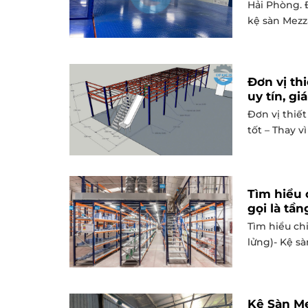
Hải Phòng. 
kệ sàn Mezza
Đơn vị th
uy tín, giá
Đơn vị thiết
tốt – Thay v
Tìm hiểu 
gọi là tần
Tìm hiểu chi
lửng)- Kệ sà
Kệ Sàn Me