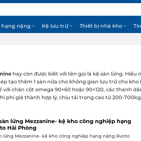
 hạng nặng
Kệ lưu trữ
Thiết bị nhà kho
Ti
nine
hay còn được biết với tên gọi là kệ sàn lửng. Hiểu
p tạo thêm 1 sàn nữa cho không gian lưu trữ cho kho hà
kế với chân cột omega 90×60 hoặc 90×120, các thanh 
chi phí giá thành hợp lý, chịu tải trọng cao từ 200-700k
sàn lửng Mezzanine- kệ kho công nghiệp hạng
to Hải Phòng
n lửng Mezzanine- kệ kho công nghiệp hạng nặng Runto